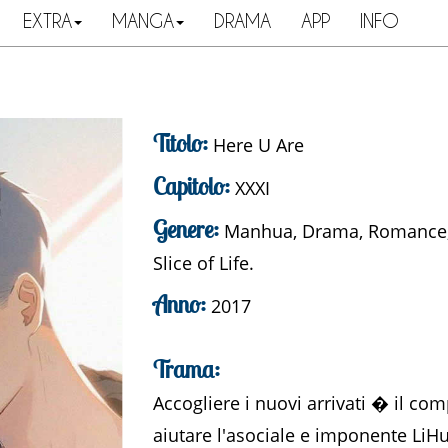
EXTRA
MANGA
DRAMA
APP
INFO
Titolo:
Here U Are
Capitolo:
XXXI
Genere:
Manhua, Drama, Romance, S
Slice of Life.
Anno:
2017
Trama:
Accogliere i nuovi arrivati � il com
aiutare l'asociale e imponente LiHua