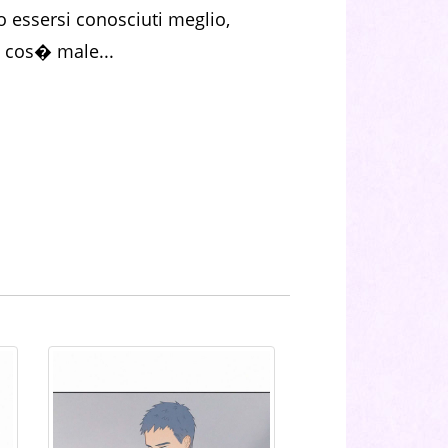
o essersi conosciuti meglio,
o cos� male...